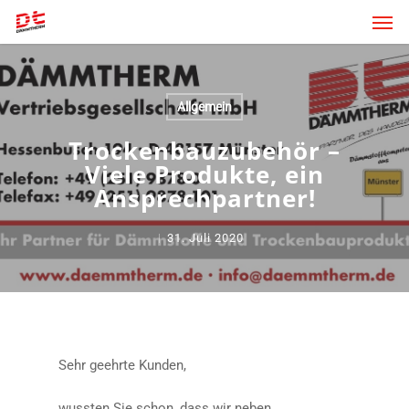
Skip
Men
to
main
content
Allgemein
Trockenbauzubehör –
Viele Produkte, ein
Ansprechpartner!
31. Juli 2020
Sehr geehrte Kunden,
wussten Sie schon, dass wir neben