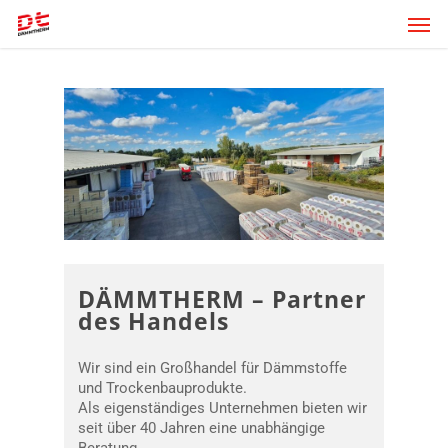
Skip
Men
to
main
content
DÄMMTHERM – Partner
des Handels
Wir sind ein Großhandel für Dämmstoffe
und Trockenbauprodukte.
Als eigenständiges Unternehmen bieten wir
seit über 40 Jahren eine unabhängige
Beratung.