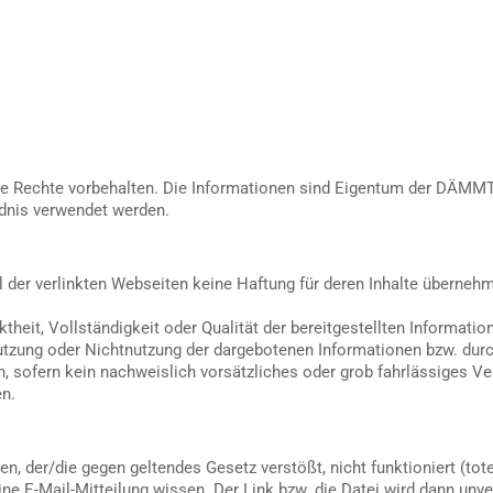
Rechte vorbehalten. Die Informationen sind Eigentum der DÄMMT
dnis verwendet werden.
hl der verlinkten Webseiten keine Haftung für deren Inhalte überneh
ktheit, Vollständigkeit oder Qualität der bereitgestellten Informat
 Nutzung oder Nichtnutzung der dargebotenen Informationen bzw. dur
 sofern kein nachweislich vorsätzliches oder grob fahrlässiges Vers
en.
en, der/die gegen geltendes Gesetz verstößt, nicht funktioniert (tot
ne E-Mail-Mitteilung wissen. Der Link bzw. die Datei wird dann unve