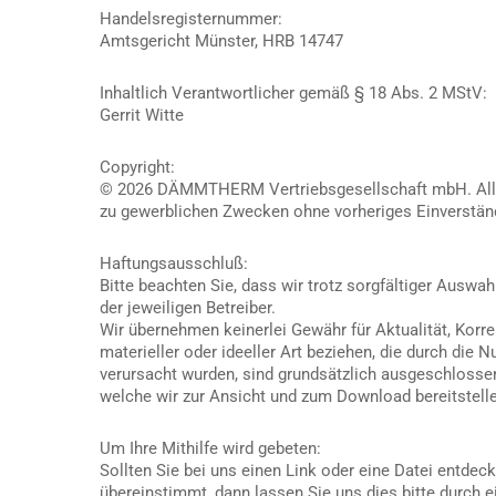
Handelsregisternummer:
Amtsgericht Münster, HRB 14747
Inhaltlich Verantwortlicher gemäß § 18 Abs. 2 MStV:
Gerrit Witte
Copyright:
© 2026 DÄMMTHERM Vertriebsgesellschaft mbH. Alle 
zu gewerblichen Zwecken ohne vorheriges Einverstän
Haftungsausschluß:
Bitte beachten Sie, dass wir trotz sorgfältiger Auswa
der jeweiligen Betreiber.
Wir übernehmen keinerlei Gewähr für Aktualität, Korre
materieller oder ideeller Art beziehen, die durch die
verursacht wurden, sind grundsätzlich ausgeschlossen,
welche wir zur Ansicht und zum Download bereitstell
Um Ihre Mithilfe wird gebeten:
Sollten Sie bei uns einen Link oder eine Datei entdeck
übereinstimmt, dann lassen Sie uns dies bitte durch ei