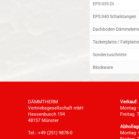
EPS 035 DI
EPS 040 Schalstangen
Dachboden-Dämmelem
Tackerplatte / Faltplatt
Sonderzuschnitte
Blockware
DÄMMTHERM
Verkauf:
Vertriebsgesellschaft mbH
Montag –
Hessenbusch 194
Freitag 7
48157 Münster
Abhollag
Tel.: +49 (251) 9878-0
Montag –