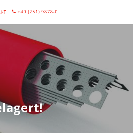
+49 (251) 9878-0
KT
lagert!