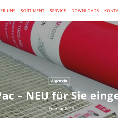
ER UNS
SORTIMENT
SERVICE
DOWNLOADS
KONTA
Allgemein
ac – NEU für Sie einge
1. Februar 2019