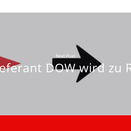
Next Post
ieferant DOW wird zu 