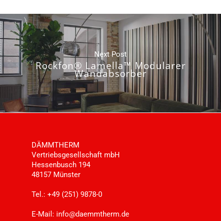
Next Post
Rockfon® Lamella™ Modularer
Wandabsorber
DÄMMTHERM
Vertriebsgesellschaft mbH
Hessenbusch 194
48157 Münster
Tel.: +49 (251) 9878-0
E-Mail:
info@daemmtherm.de