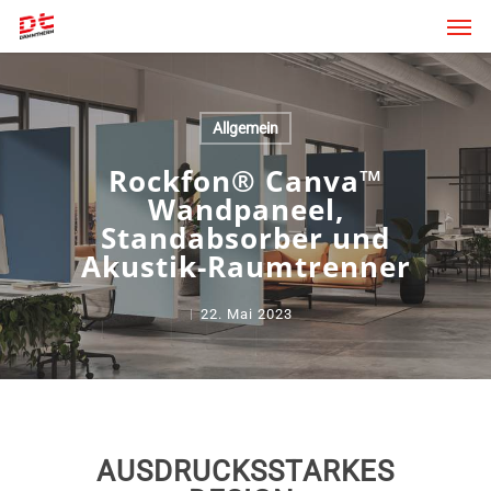
Skip
Men
to
main
content
Allgemein
Rockfon® Canva™
Wandpaneel,
Standabsorber und
Akustik-Raumtrenner
22. Mai 2023
AUSDRUCKSSTARKES