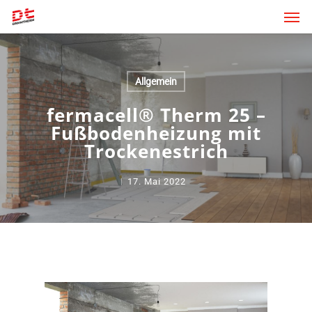
Skip
Men
to
main
content
Allgemein
fermacell® Therm 25 –
Fußbodenheizung mit
Trockenestrich
17. Mai 2022