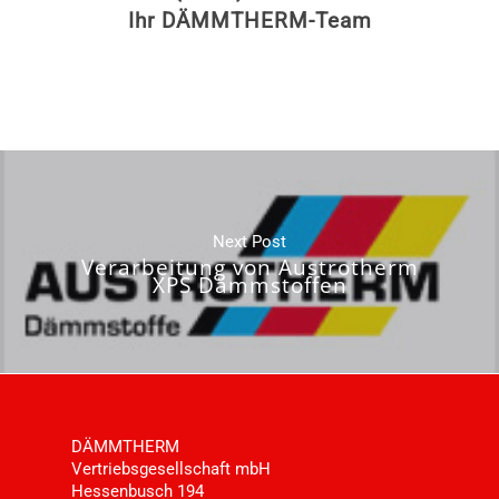
Ihr DÄMMTHERM-Team
Next Post
Verarbeitung von Austrotherm
XPS Dämmstoffen
DÄMMTHERM
Vertriebsgesellschaft mbH
Hessenbusch 194