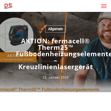
Skip
Men
to
main
content
Allgemein
AKTION: fermacell®
Therm25™
Fußbodenheizungselement
–
Kreuzlinienlasergerät
23. Januar 2025