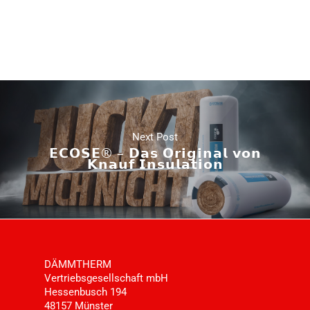
Next Post
𝗘𝗖𝗢𝗦𝗘® – 𝗗𝗮𝘀 𝗢𝗿𝗶𝗴𝗶𝗻𝗮𝗹 𝘃𝗼𝗻
𝗞𝗻𝗮𝘂𝗳 𝗜𝗻𝘀𝘂𝗹𝗮𝘁𝗶𝗼𝗻
DÄMMTHERM
Vertriebsgesellschaft mbH
Hessenbusch 194
48157 Münster