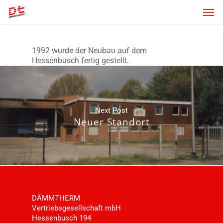
Skip
Men
to
main
content
1992 wurde der Neubau auf dem
Hessenbusch fertig gestellt.
Next Post
Neuer Standort
DÄMMTHERM
Vertriebsgesellschaft mbH
Hessenbusch 194