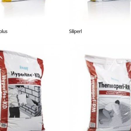
plus
Siliperl